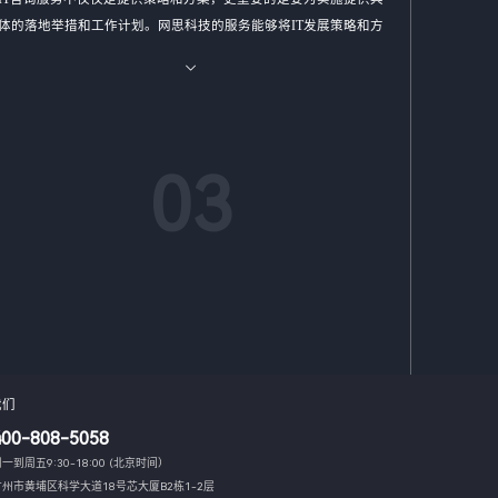
体的落地举措和工作计划。网思科技的服务能够将IT发展策略和方
案落地，提供具体的实施计划、流程和步骤，帮助客户更好地规划
IT改造管理方式。
03
我们
400-808-5058
一到周五9:30-18:00 (北京时间）
广州市黄埔区科学大道18号芯大厦B2栋1-2层